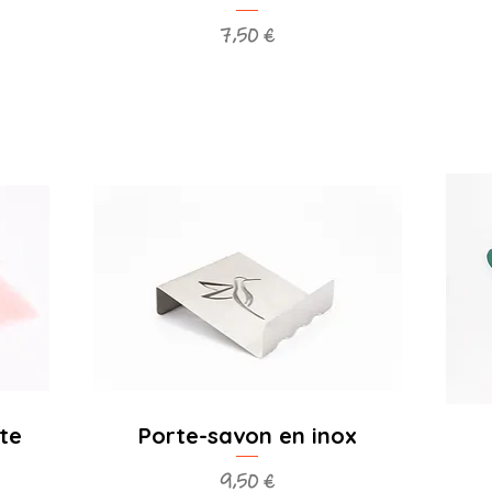
Prix
7,50 €
te
Porte-savon en inox
Prix
9,50 €