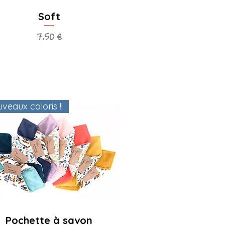
Soft
Prix
7,50 €
veaux coloris !!
Pochette à savon