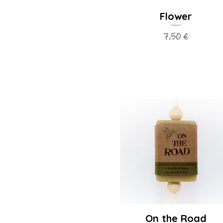
Flower
Prix
7,50 €
On the Road