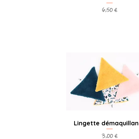
Prix
6,50 €
Lingette démaquillan
Prix
3,00 €