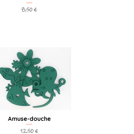
Prix
8,50 €
Amuse-douche
Prix
12,50 €