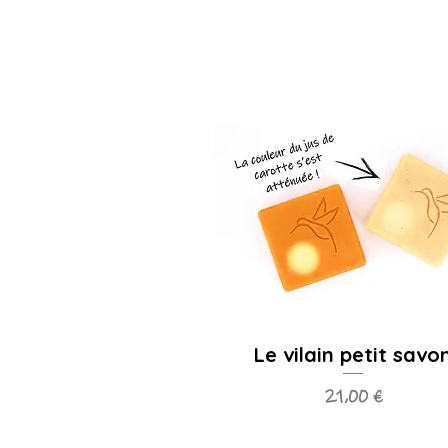
Le vilain petit savo
Prix
21,00 €