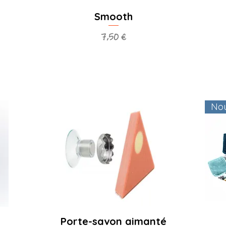
Smooth
Prix
7,50 €
Nou
Porte-savon aimanté