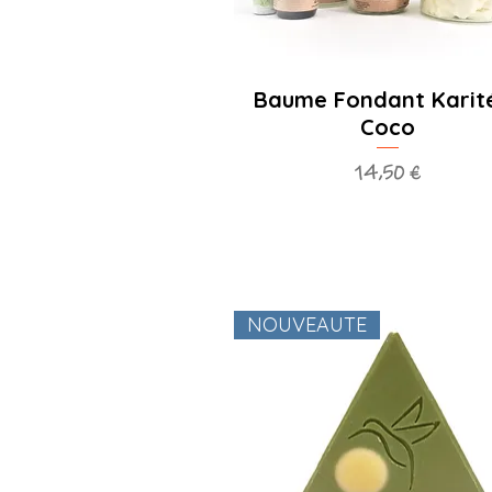
Baume Fondant Karit
Coco
Prix
14,50 €
NOUVEAUTE