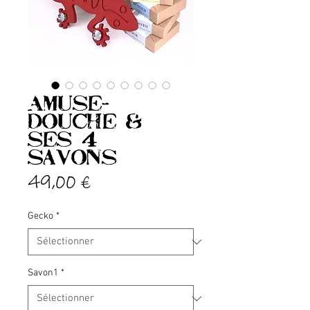
Amuse-
douche &
ses 4
Savons
Prix
49,00 €
Gecko
*
Savon1
*