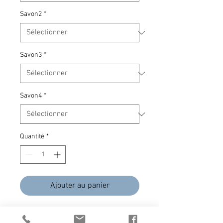
Savon2
*
Savon3
*
Savon4
*
Quantité
*
Ajouter au panier
Composez votre cadeau avec