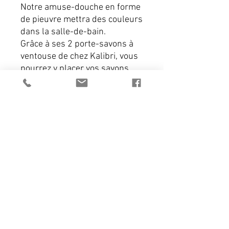
Notre amuse-douche en forme
de pieuvre mettra des couleurs
dans la salle-de-bain.
Grâce à ses 2 porte-savons à
ventouse de chez Kalibri, vous
pourrez y placer vos savons
préférés.
Possibilité de l'obtenir sans
INFORMATIONS
ventouse.
A utiliser à l'infini !!
Les formes sont réalisées à partir de
panneaux Valchromat, panneau de
fibres de bois, impregné de colorants
organiques et lié chimiquement par une
résine spéciale, ce qui lui confère des
caractéristiques de qualité supérieure.
Utilisation de ventouse et d’aimant
Nos Points de vente
puissants pour une fixation efficace :
Contact
La ventouse se fixe sur toute surface
lisse.