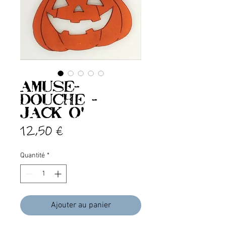
Amuse-
douche -
JACK O'
Prix
12,50 €
Quantité
*
Ajouter au panier