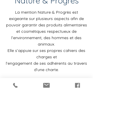
Nature & Progrès
La mention Nature & Progrès est
exigeante sur plusieurs aspects afin de
pouvoir garantir des produits alimentaires
et cosmétiques respectueux de
l’environnement, des hommes et des
animaux.
Elle s’appuie sur ses propres cahiers des
charges et
l’engagement de ses adhérents au travers
d’une charte.
Les produits sous mention Nature et
Progrès sont :
Des produits respectueux du vivant : les
cahiers charges pour les cosmétiques
demande d’utiliser 100 % de végétaux
d’origine biologique, si possible, locaux,
d’utiliser uniquement des minéraux dont
l’extraction n’engendre pas de pollution,